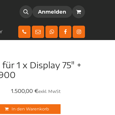
AMM
REGISTRIEREN
Anmelden
Y
 für 1 x Display 75" +
 900
1.500,00
€
exkl. MwSt
In den Warenkorb