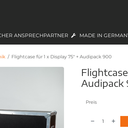
PRODUKTE
LAGERWARE
TREUEPROGR
CHER ANSPRECHPARTNER
MADE IN GERMAN
nik
Flightcase für 1 x Display 75" + Audipack 900
Flightcase
Audipack
Preis