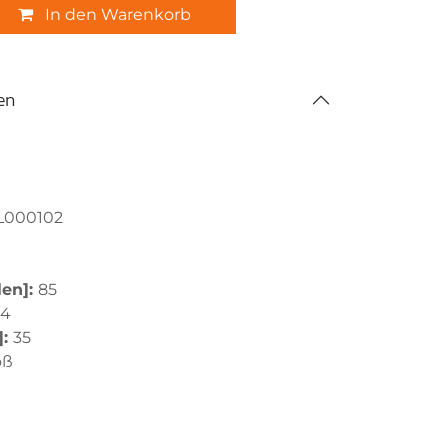
In den Warenkorb
en
L000102
len]:
85
,4
]:
35
oß