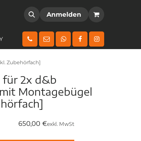
AMM
REGISTRIEREN
Anmelden
Y
kl. Zubehörfach]
 für 2x d&b
 mit Montagebügel
ehörfach]
650,00
€
exkl. MwSt