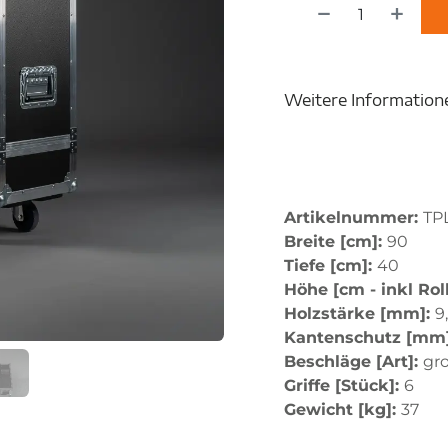
Weitere Information
Artikelnummer:
TP
Breite [cm]:
90
Tiefe [cm]:
40
Höhe [cm - inkl Rol
Holzstärke [mm]:
9
Kantenschutz [mm
Beschläge [Art]:
gr
Griffe [Stück]:
6
Gewicht [kg]:
37