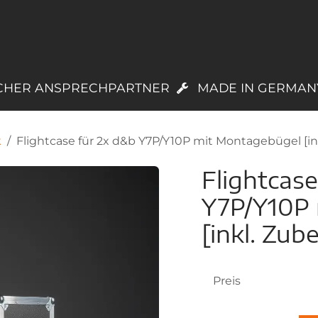
PRODUKTE
LAGERWARE
TREUEPROGR
CHER ANSPRECHPARTNER
MADE IN GERMAN
k
Flightcase für 2x d&b Y7P/Y10P mit Montagebügel [in
Flightcase
Y7P/Y10P
[inkl. Zub
Preis