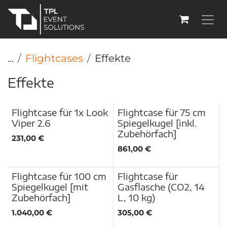
Zum Inhalt springen
...
Flightcases
Effekte
Effekte
Flightcase für 1x Look
Flightcase für 75 cm
Viper 2.6
Spiegelkugel [inkl.
Zubehörfach]
231,00
€
861,00
€
Flightcase für 100 cm
Flightcase für
Spiegelkugel [mit
Gasflasche (CO2, 14
Zubehörfach]
L, 10 kg)
1.040,00
€
305,00
€