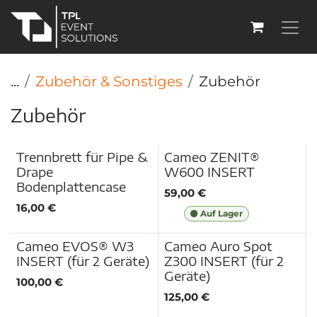
Zum Inhalt springen
...
Zubehör & Sonstiges
Zubehör
Zubehör
Trennbrett für Pipe &
Cameo ZENIT®
Neu!
Neu!
Drape
W600 INSERT
Bodenplattencase
59,00
€
16,00
€
Auf Lager
Cameo EVOS® W3
Cameo Auro Spot
Neu!
Neu!
INSERT (für 2 Geräte)
Z300 INSERT (für 2
Geräte)
100,00
€
125,00
€