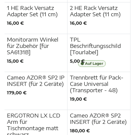
1 HE Rack Versatz
2 HE Rack Versatz
Adapter Set (11 cm)
Adapter Set (11 cm)
16,00
€
16,00
€
Monitorarm Winkel
TPL
für Zubehör [für
Beschriftungsschild
SA6131B]
[Tourlabel]
15,00
€
5,00
€
Auf Lager
Cameo AZOR® SP2 IP
Trennbrett für Pack-
INSERT (für 2 Geräte)
Case Universal
(Transporter - 48)
179,00
€
19,00
€
ERGOTRON LX LCD
Cameo AZOR® SP2
Arm für
INSERT (für 2 Geräte)
Tischmontage matt
180,00
€
schwarz