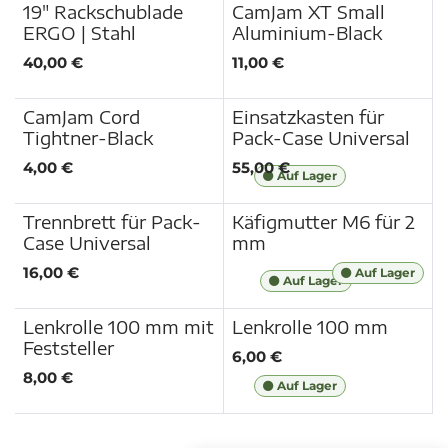
19" Rackschublade
CamJam XT Small
85 Punkte
ERGO | Stahl
Aluminium-Black
40,00
€
11,00
€
CamJam Cord
Einsatzkasten für
35 Punkte
Tightner-Black
Pack-Case Universal
4,00
€
55,00
€
Auf Lager
Trennbrett für Pack-
Käfigmutter M6 für 2
150 Punkte
Case Universal
mm
16,00
€
Auf Lager
Auf Lager
Lenkrolle 100 mm mit
Lenkrolle 100 mm
Feststeller
6,00
€
8,00
€
Auf Lager