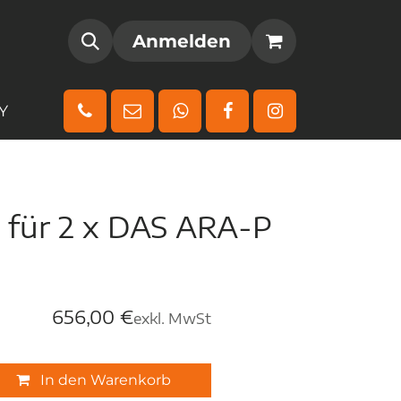
AMM
REGISTRIEREN
Anmelden
Y
e für 2 x DAS ARA-P
656,00
€
exkl. MwSt
In den Warenkorb