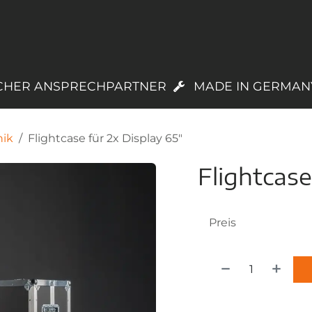
PRODUKTE
LAGERWARE
TREUEPROGR
CHER ANSPRECHPARTNER
MADE IN GERMAN
nik
Flightcase für 2x Display 65"
Flightcase
Preis