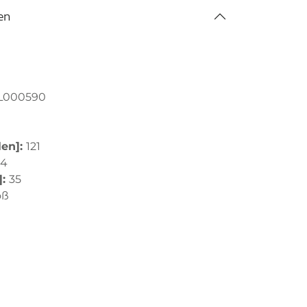
en
L000590
len]:
121
,4
]:
35
oß