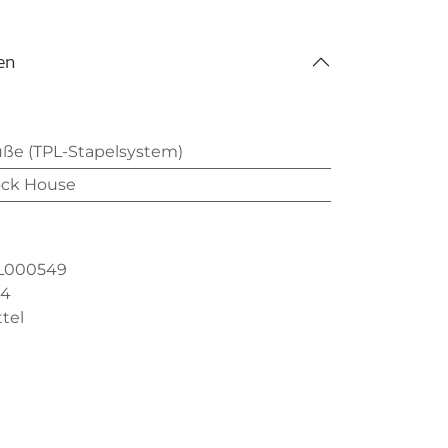
en
e (TPL-Stapelsystem)
ock House
L000549
,4
tel