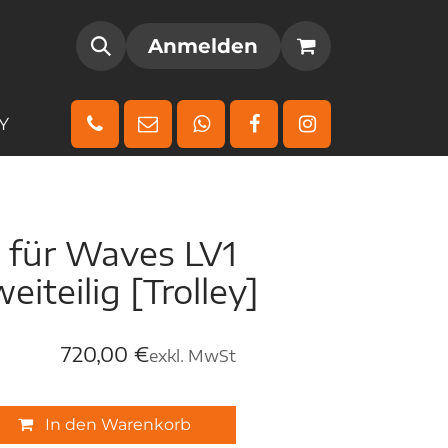
AMM
REGISTRIEREN
Anmelden
Y
e für Waves LV1
weiteilig [Trolley]
720,00
€
exkl. MwSt
In den Warenkorb