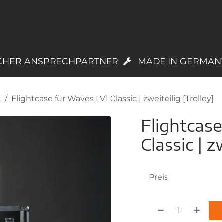
PRODUKTE
LAGERWARE
TREUEPROGR
CHER ANSPRECHPARTNER
MADE IN GERMAN
k
Flightcase für Waves LV1 Classic | zweiteilig [Trolley]
Flightcas
Classic | z
Preis