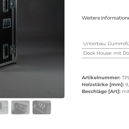
Weitere Information
Unterbau
:
Gummifüß
Dock House
:
mit D
Artikelnummer:
TP
Holzstärke [mm]:
9
Beschläge [Art]:
mit