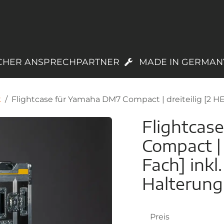
PRODUKTE
LAGERWARE
TREUEPROGR
CHER ANSPRECHPARTNER
MADE IN GERMAN
k
Flightcase für Yamaha DM7 Compact | dreiteilig [2 H
Flightcas
Compact | 
Fach] ink
Halterung
Preis