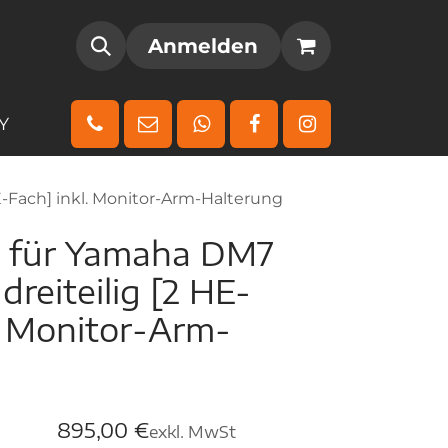
AMM
REGISTRIEREN
Anmelden
Y
E-Fach] inkl. Monitor-Arm-Halterung
e für Yamaha DM7
dreiteilig [2 HE-
l. Monitor-Arm-
895,00
€
exkl. MwSt