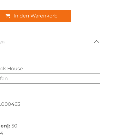
In den Warenkorb
en
ock House
fen
L000463
len]:
50
,4