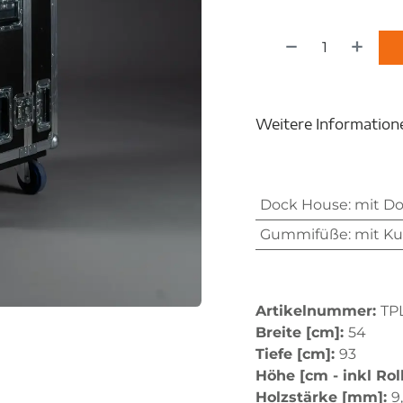
Weitere Information
Dock House
:
mit D
Gummifüße
:
mit Ku
Artikelnummer:
TP
Breite [cm]:
54
Tiefe [cm]:
93
Höhe [cm - inkl Rol
Holzstärke [mm]:
9