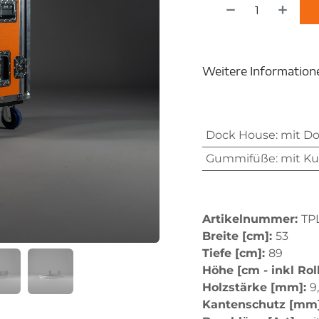
Weitere Information
Dock House
:
mit D
Gummifüße
:
mit Ku
Artikelnummer:
TP
Breite [cm]:
53
Tiefe [cm]:
89
Höhe [cm - inkl Rol
Holzstärke [mm]:
9
Kantenschutz [mm