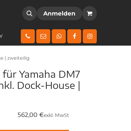
AMM
REGISTRIEREN
Anmelden
Y
 | zweiteilig
e für Yamaha DM7
nkl. Dock-House |
562,00
€
exkl. MwSt