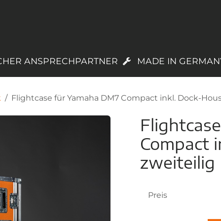
PRODUKTE
LAGERWARE
TREUEPROGR
CHER ANSPRECHPARTNER
MADE IN GERMAN
k
Flightcase für Yamaha DM7 Compact inkl. Dock-House
Flightcas
Compact i
zweiteilig
Preis