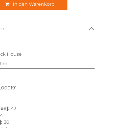
In den Warenkorb
en
ock House
fen
L000191
len]:
43
,4
]:
30