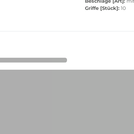
Beschläge [Art]:
mit
Griffe [Stück]:
10