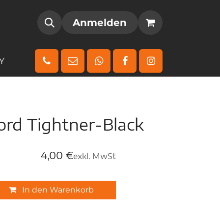
AMM
REGISTRIEREN
Anmelden
Y
rd Tightner-Black
4,00
€
exkl. MwSt
In den Warenkorb