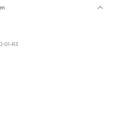
en
J-01-R3