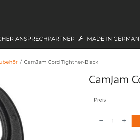
PRODUKTE
LAGERWARE
TREUEPROGR
CHER ANSPRECHPARTNER
MADE IN GERMAN
ubehör
CamJam Cord Tightner-Black
CamJam Co
Preis