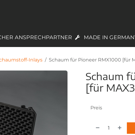
PRODUKTE
LAGERWARE
TREUEPROGR
CHER ANSPRECHPARTNER
MADE IN GERMAN
chaumstoff-Inlays
Schaum für Pioneer RMX1000 [für 
Schaum f
[für MAX
Preis