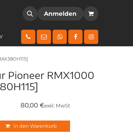
AMM
REGISTRIEREN
Anmelden
Y
MAX380H115]
ür Pioneer RMX1000
380H115]
80,00
€
exkl. MwSt
In den Warenkorb