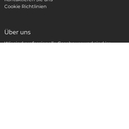
Cookie Richtlinien
Über uns
Wir sind professionelle Casebauer und sind im
Rahmen unserer Dienstleistungen auf
standardisierte Flightcases und Transportkoffer
ebenso spezialisiert wie auf den
maßgeschneiderten Casebau. Unsere vielfältigen
Cases und Racks eignen sich besonders für
technische Geräte sowie Equipment aus der
Bühnen- und Eventtechnik.
Nehmen Sie Kontakt auf
Kontaktieren uns