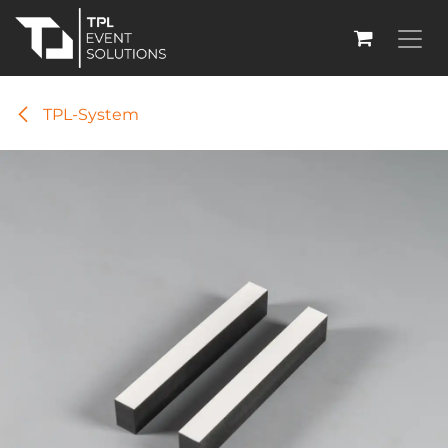
Zum Inhalt springen
TPL-System