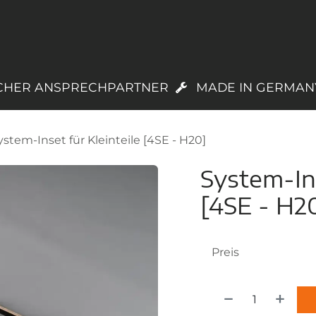
PRODUKTE
LAGERWARE
TREUEPROGR
CHER ANSPRECHPARTNER
MADE IN GERMAN
ystem-Inset für Kleinteile [4SE - H20]
System-Ins
[4SE - H2
Preis