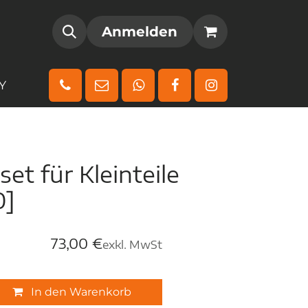
AMM
REGISTRIEREN
Anmelden
Y
et für Kleinteile
0]
73,00
€
exkl. MwSt
In den Warenkorb