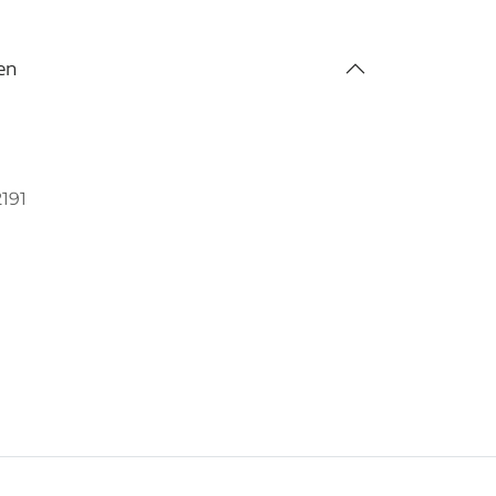
en
191