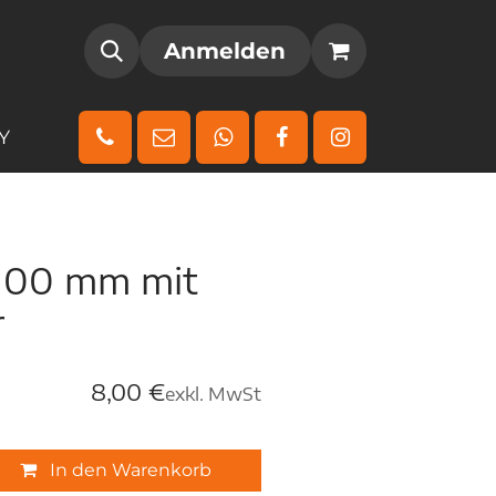
AMM
REGISTRIEREN
Anmelden
Y
 100 mm mit
r
8,00
€
exkl. MwSt
In den Warenkorb